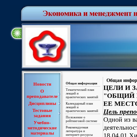
Общая инфо
Общая информация
Новости
ЦЕЛИ И 
Тематический план
О
лекций и
"ОБЩИЙ 
преподавателе
практических занятий
ЕЕ МЕСТ
Дисциплины
Календарный план
лекций и
Цель преп
Тестовые
практических занятий
задания
Положение о
Одной из 
рейтинговой системе
Учебно-
деятельнос
методические
Рекомендуемая
литература и
материалы
18.04.01 Х
интернет-ресурсы