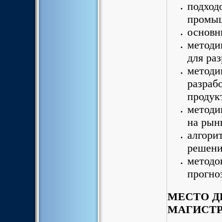
подход
промыш
основн
методи
для ра
методи
разраб
продук
методи
на рын
алгори
решени
методо
прогно
МЕСТО Д
МАГИСТР