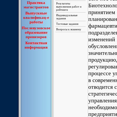
Практика
Результаты
Биотехнолог
магистрантов
выполнения работ и
рейтинги
принятием 
Выпускные
Индивидуальные
квалификац-е
планирован
задания
работы
Тестовые задания
фармацевти
Послевузовское
Вопросы к зкзамену
подразделе
образование
провизоров
изменений 
Контактная
обусловле
информация
значительн
продукцию,
регулирова
процессе у
в современ
отводится 
стратегиче
управления
необходимо
предприяти