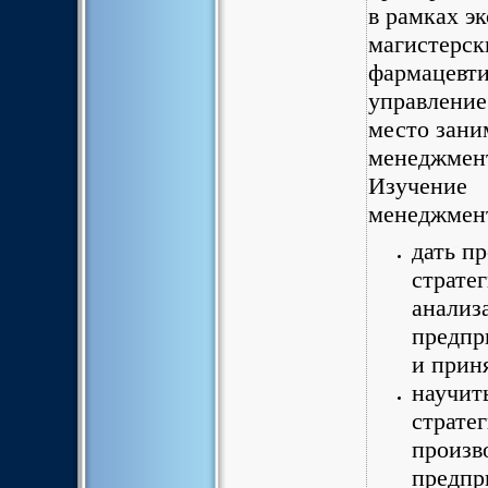
в рамках э
магистерск
фармацевти
управление
место зани
менеджмен
Изучение
менеджмен
дать п
страте
анализ
предпр
и прин
научит
страте
произв
предпр